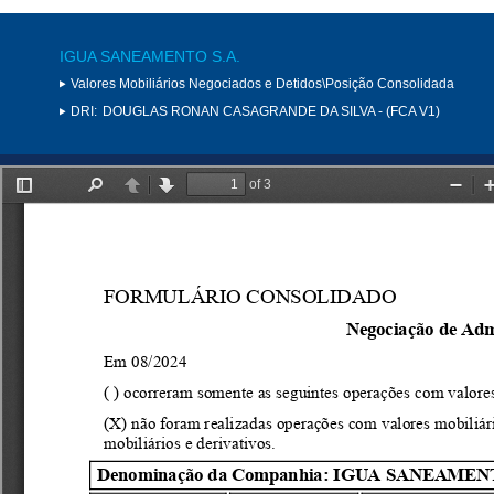
IGUA SANEAMENTO S.A.
Valores Mobiliários Negociados e Detidos\Posição Consolidada
DRI:
DOUGLAS RONAN CASAGRANDE DA SILVA - (FCA V1)