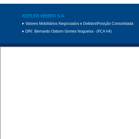
KEPLER WEBER S.A.
Valores Mobiliários Negociados e Detidos\Posição Consolidada
DRI:
Bernardo Osborn Gomes Nogueira - (FCA V4)