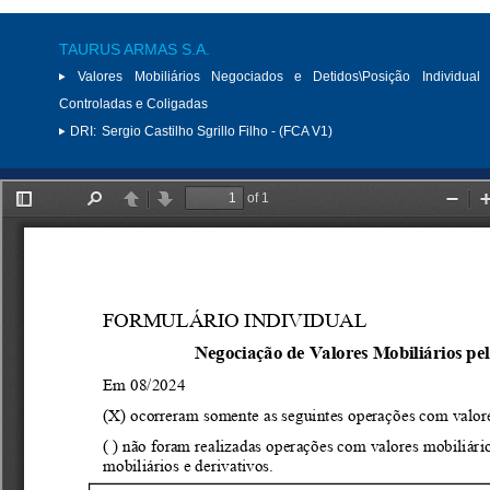
TAURUS ARMAS S.A.
Valores Mobiliários Negociados e Detidos\Posição Individual 
Controladas e Coligadas
DRI:
Sergio Castilho Sgrillo Filho - (FCA V1)