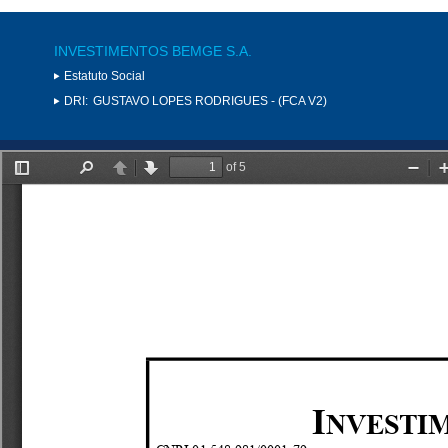
INVESTIMENTOS BEMGE S.A.
Estatuto Social
DRI:
GUSTAVO LOPES RODRIGUES - (FCA V2)