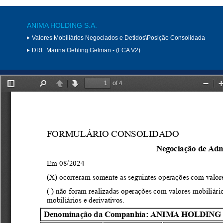
ANIMA HOLDING S.A.
Valores Mobiliários Negociados e Detidos\Posição Consolidada
DRI:
Marina Oehling Gelman - (FCA V2)