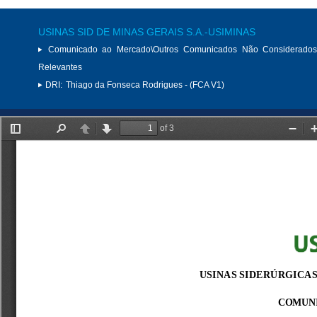
USINAS SID DE MINAS GERAIS S.A.-USIMINAS
Comunicado ao Mercado\Outros Comunicados Não Considerados
Relevantes
DRI:
Thiago da Fonseca Rodrigues - (FCA V1)