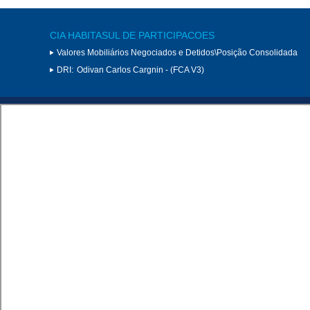
CIA HABITASUL DE PARTICIPACOES
Valores Mobiliários Negociados e Detidos\Posição Consolidada
DRI:
Odivan Carlos Cargnin - (FCA V3)