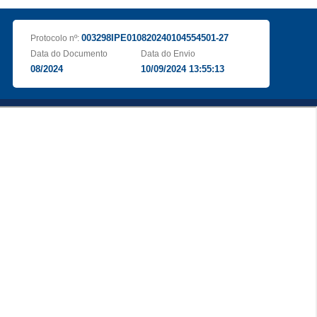
003298IPE010820240104554501-27
Protocolo nº:
Data do Documento
Data do Envio
08/2024
10/09/2024 13:55:13