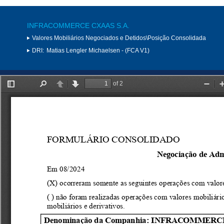
INFRACOMMERCE CXAAS S.A.
Valores Mobiliários Negociados e Detidos\Posição Consolidada
DRI:
Matias Lengler Michaelsen - (FCA V1)