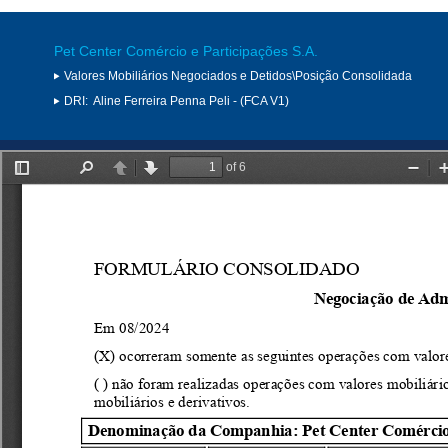
Pet Center Comércio e Participações S.A.
Valores Mobiliários Negociados e Detidos\Posição Consolidada
DRI:
Aline Ferreira Penna Peli - (FCA V1)