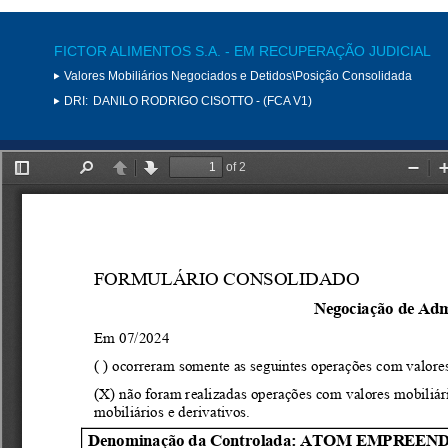
FICTOR ALIMENTOS S.A. - EM RECUPERAÇÃO JUDICIAL
Valores Mobiliários Negociados e Detidos\Posição Consolidada
DRI:
DANILO RODRIGO CISOTTO - (FCA V1)