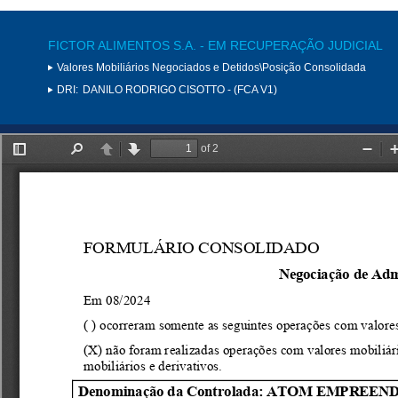
FICTOR ALIMENTOS S.A. - EM RECUPERAÇÃO JUDICIAL
Valores Mobiliários Negociados e Detidos\Posição Consolidada
DRI:
DANILO RODRIGO CISOTTO - (FCA V1)