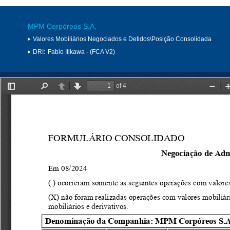
MPM Corpóreos S.A.
Valores Mobiliários Negociados e Detidos\Posição Consolidada
DRI:
Fabio Itikawa - (FCA V2)