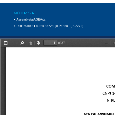
MÉLIUZ S.A.
Assembleia\AGE\Ata
DRI:
Marcio Loures de Araujo Penna - (FCA V1)