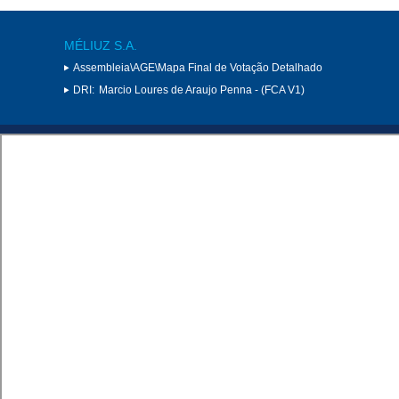
MÉLIUZ S.A.
Assembleia\AGE\Mapa Final de Votação Detalhado
DRI:
Marcio Loures de Araujo Penna - (FCA V1)