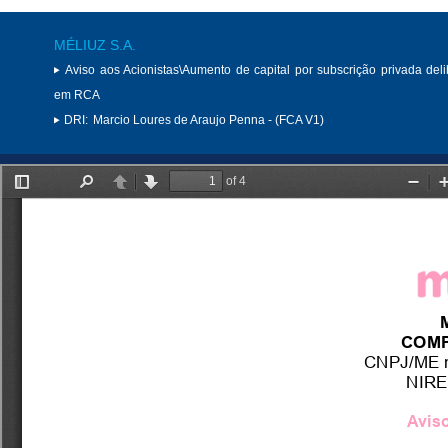
MÉLIUZ S.A.
Aviso aos Acionistas\Aumento de capital por subscrição privada del
em RCA
DRI:
Marcio Loures de Araujo Penna - (FCA V1)