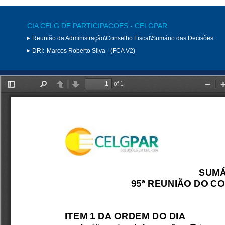
CIA CELG DE PARTICIPACOES - CELGPAR
Reunião da Administração\Conselho Fiscal\Sumário das Decisões
DRI:
Marcos Roberto Silva - (FCA V2)