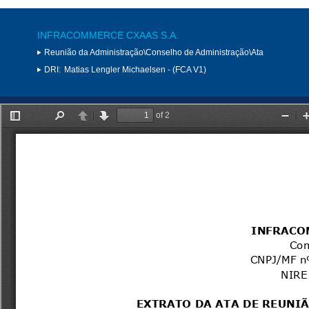
INFRACOMMERCE CXAAS S.A.
Reunião da Administração\Conselho de Administração\Ata
DRI:
Matias Lengler Michaelsen - (FCA V1)