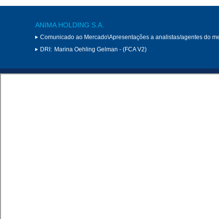
ANIMA HOLDING S.A.
Comunicado ao Mercado\Apresentações a analistas/agentes do m
DRI:
Marina Oehling Gelman - (FCA V2)