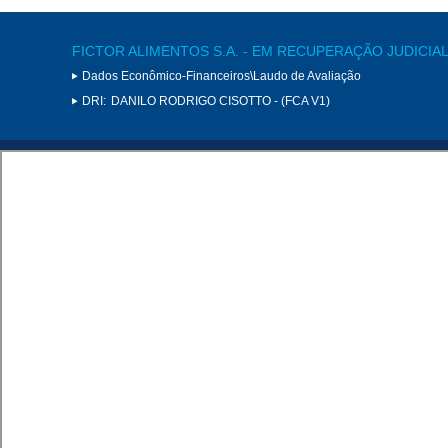
FICTOR ALIMENTOS S.A. - EM RECUPERAÇÃO JUDICIA
Dados Econômico-Financeiros\Laudo de Avaliação
DRI:
DANILO RODRIGO CISOTTO - (FCA V1)