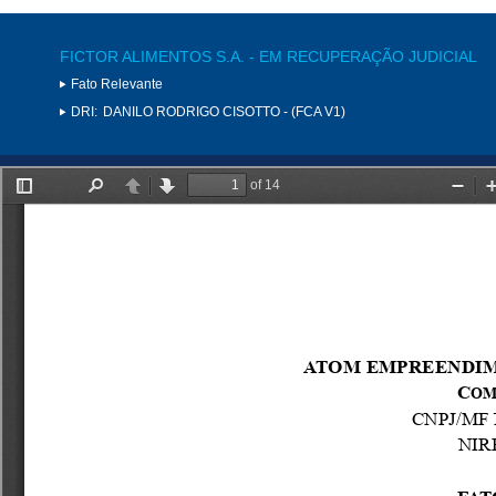
FICTOR ALIMENTOS S.A. - EM RECUPERAÇÃO JUDICIAL
Fato Relevante
DRI:
DANILO RODRIGO CISOTTO - (FCA V1)