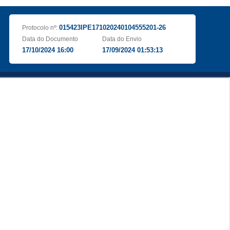
015423IPE171020240104555201-26
Protocolo nº:
Data do Documento
Data do Envio
17/10/2024 16:00
17/09/2024 01:53:13