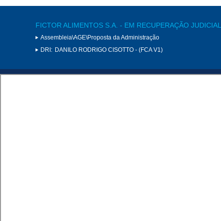
FICTOR ALIMENTOS S.A. - EM RECUPERAÇÃO JUDICIA
Assembleia\AGE\Proposta da Administração
DRI:
DANILO RODRIGO CISOTTO - (FCA V1)