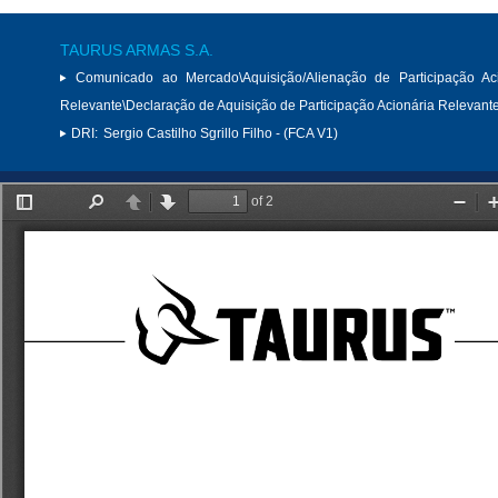
TAURUS ARMAS S.A.
Comunicado ao Mercado\Aquisição/Alienação de Participação Aci
Relevante\Declaração de Aquisição de Participação Acionária Relevant
DRI:
Sergio Castilho Sgrillo Filho - (FCA V1)