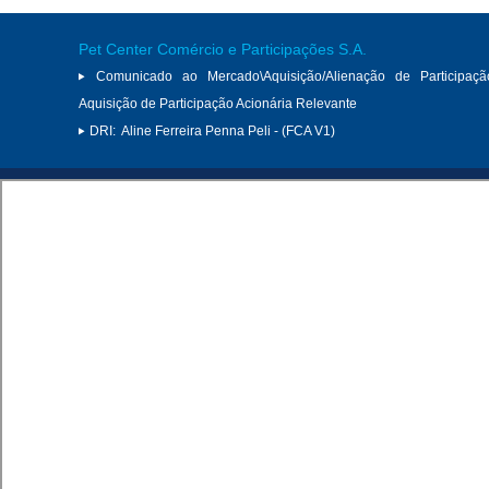
Pet Center Comércio e Participações S.A.
Comunicado ao Mercado\Aquisição/Alienação de Participaçã
Aquisição de Participação Acionária Relevante
DRI:
Aline Ferreira Penna Peli - (FCA V1)