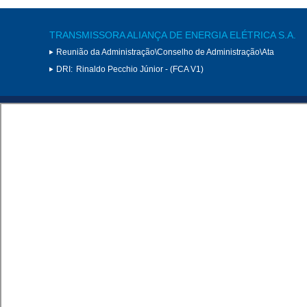
TRANSMISSORA ALIANÇA DE ENERGIA ELÉTRICA S.A.
Reunião da Administração\Conselho de Administração\Ata
DRI:
Rinaldo Pecchio Júnior - (FCA V1)