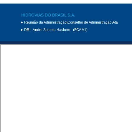
HIDROVIAS DO BRASIL S.A.
Reunião da Administração\Conselho de Administração\Ata
DRI:
Andre Saleme Hachem - (FCA V1)