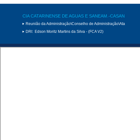
CIA CATARINENSE DE AGUAS E SANEAM.-CASAN
Reunião da Administração\Conselho de Administração\Ata
DRI:
Edson Moritz Martins da Silva - (FCA V2)