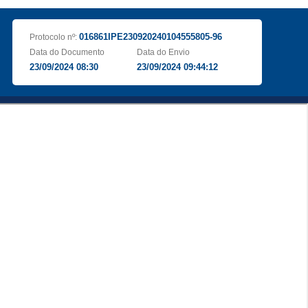
016861IPE230920240104555805-96
Protocolo nº:
Data do Documento
Data do Envio
23/09/2024 08:30
23/09/2024 09:44:12