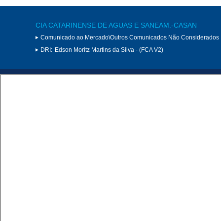
CIA CATARINENSE DE AGUAS E SANEAM.-CASAN
Comunicado ao Mercado\Outros Comunicados Não Considerados 
DRI:
Edson Moritz Martins da Silva - (FCA V2)