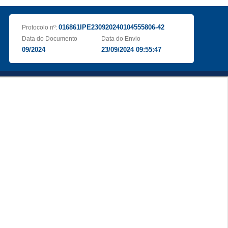
016861IPE230920240104555806-42
Protocolo nº:
Data do Documento
Data do Envio
09/2024
23/09/2024 09:55:47