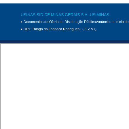
USINAS SID DE MINAS GERAIS S.A.-USIMINAS
Documentos de Oferta de Distribuição Pública\Anúncio de Início de
DRI:
Thiago da Fonseca Rodrigues - (FCA V1)