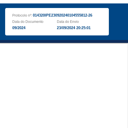
014320IPE230920240104555812-26
Protocolo nº:
Data do Documento
Data do Envio
09/2024
23/09/2024 20:25:01