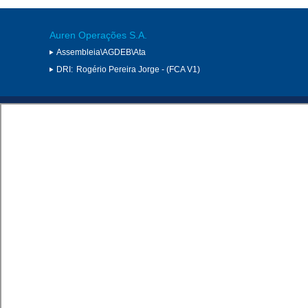
Auren Operações S.A.
Assembleia\AGDEB\Ata
DRI:
Rogério Pereira Jorge - (FCA V1)