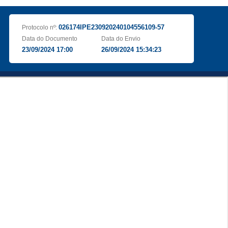
026174IPE230920240104556109-57
Protocolo nº:
Data do Documento
Data do Envio
23/09/2024 17:00
26/09/2024 15:34:23