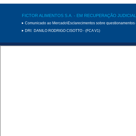
FICTOR ALIMENTOS S.A. - EM RECUPERAÇÃO JUDICIA
Comunicado ao Mercado\Esclarecimentos sobre questionamentos
DRI:
DANILO RODRIGO CISOTTO - (FCA V1)