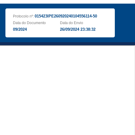
015423IPE260920240104556114-50
Protocolo nº:
Data do Documento
Data do Envio
09/2024
26/09/2024 23:38:32