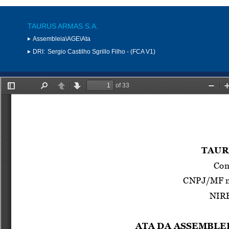
TAURUS ARMAS S.A.
Assembleia\AGE\Ata
DRI:
Sergio Castilho Sgrillo Filho - (FCA V1)