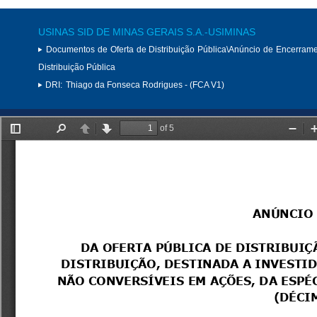
USINAS SID DE MINAS GERAIS S.A.-USIMINAS
Documentos de Oferta de Distribuição Pública\Anúncio de Encerram
Distribuição Pública
DRI:
Thiago da Fonseca Rodrigues - (FCA V1)