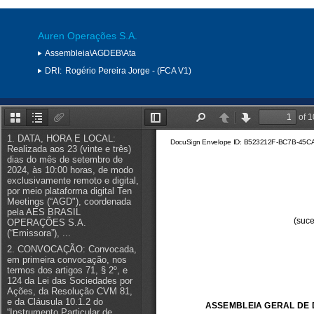
Auren Operações S.A.
Assembleia\AGDEB\Ata
DRI:
Rogério Pereira Jorge - (FCA V1)