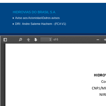
HIDROVIAS DO BRASIL S.A.
Aviso aos Acionistas\Outros avisos
DRI:
Andre Saleme Hachem - (FCA V1)