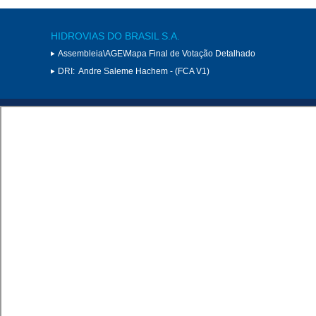
HIDROVIAS DO BRASIL S.A.
Assembleia\AGE\Mapa Final de Votação Detalhado
DRI:
Andre Saleme Hachem - (FCA V1)