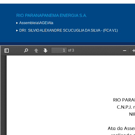
RIO PARANAPANEMA ENERGIA S.A.
Assembleia\AGE\Ata
DRI:
SILVIO ALEXANDRE SCUCUGLIA DA SILVA - (FCA V1)