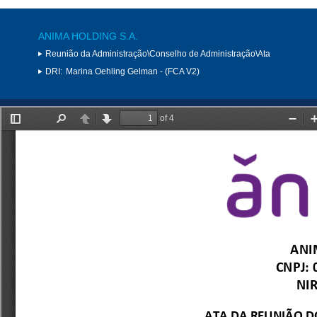
ANIMA HOLDING S.A.
Reunião da Administração\Conselho de Administração\Ata
DRI:
Marina Oehling Gelman - (FCA V2)