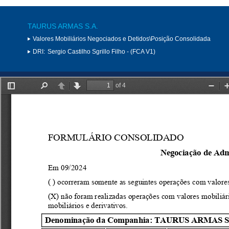
TAURUS ARMAS S.A.
Valores Mobiliários Negociados e Detidos\Posição Consolidada
DRI:
Sergio Castilho Sgrillo Filho - (FCA V1)