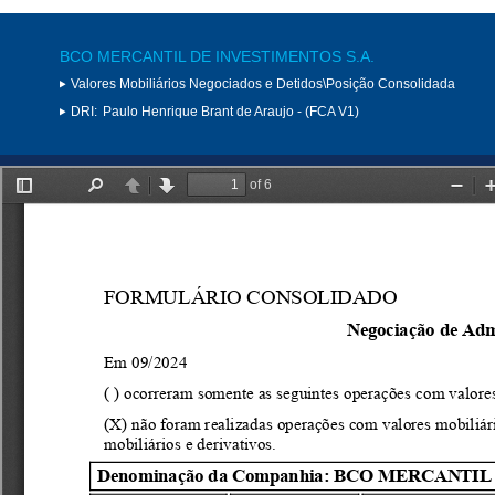
BCO MERCANTIL DE INVESTIMENTOS S.A.
Valores Mobiliários Negociados e Detidos\Posição Consolidada
DRI:
Paulo Henrique Brant de Araujo - (FCA V1)