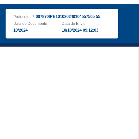
007870IPE101020240104557505-55
Protocolo nº:
Data do Documento
Data do Envio
10/2024
10/10/2024 09:12:03