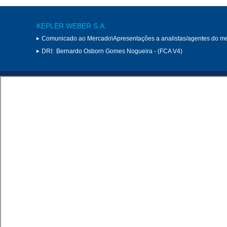
KEPLER WEBER S.A.
Comunicado ao Mercado\Apresentações a analistas/agentes do m
DRI:
Bernardo Osborn Gomes Nogueira - (FCA V4)