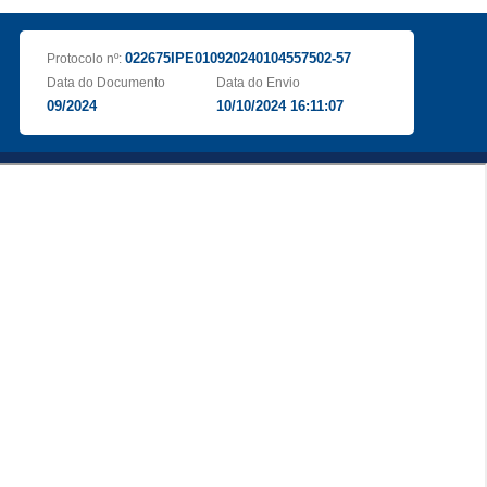
022675IPE010920240104557502-57
Protocolo nº:
Data do Documento
Data do Envio
09/2024
10/10/2024 16:11:07