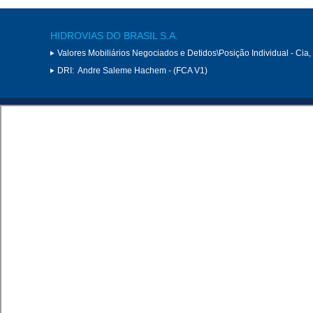
HIDROVIAS DO BRASIL S.A.
Valores Mobiliários Negociados e Detidos\Posição Individual - Cia
DRI:
Andre Saleme Hachem - (FCA V1)