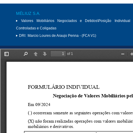
MÉLIUZ S.A.
Valores Mobiliários Negociados e Detidos\Posição Individual 
Controladas e Coligadas
DRI:
Marcio Loures de Araujo Penna - (FCA V1)