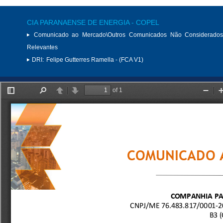
CIA PARANAENSE DE ENERGIA - COPEL
Comunicado ao Mercado\Outros Comunicados Não Considerados
Relevantes
DRI:
Felipe Gutterres Ramella - (FCA V1)