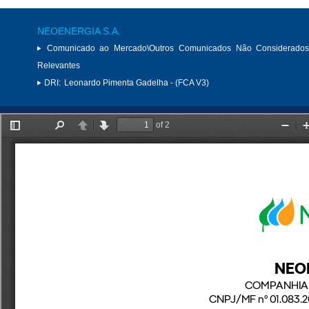
NEOENERGIA S.A.
Comunicado ao Mercado\Outros Comunicados Não Considerados
Relevantes
DRI:
Leonardo Pimenta Gadelha - (FCA V3)