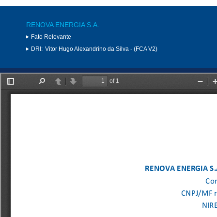
RENOVA ENERGIA S.A.
Fato Relevante
DRI:
Vitor Hugo Alexandrino da Silva - (FCA V2)