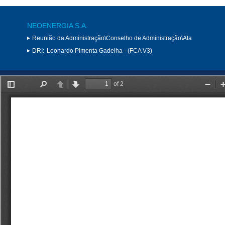
NEOENERGIA S.A.
Reunião da Administração\Conselho de Administração\Ata
DRI:
Leonardo Pimenta Gadelha - (FCA V3)