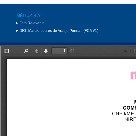
MÉLIUZ S.A.
Fato Relevante
DRI:
Marcio Loures de Araujo Penna - (FCA V1)