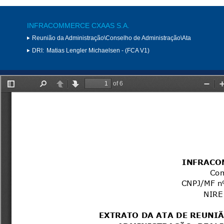
INFRACOMMERCE CXAAS S.A.
Reunião da Administração\Conselho de Administração\Ata
DRI:
Matias Lengler Michaelsen - (FCA V1)