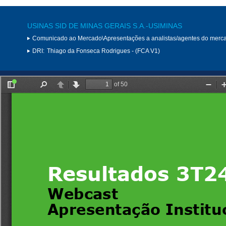
USINAS SID DE MINAS GERAIS S.A.-USIMINAS
Comunicado ao Mercado\Apresentações a analistas/agentes do merc
DRI:
Thiago da Fonseca Rodrigues - (FCA V1)