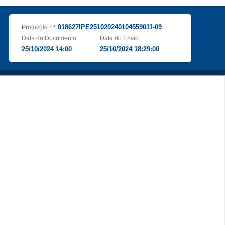
018627IPE251020240104559011-09
Protocolo nº:
Data do Documento
Data do Envio
25/10/2024 14:00
25/10/2024 18:29:00