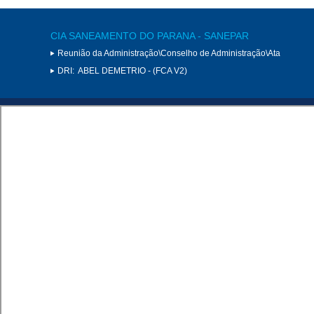
CIA SANEAMENTO DO PARANA - SANEPAR
Reunião da Administração\Conselho de Administração\Ata
DRI:
ABEL DEMETRIO - (FCA V2)